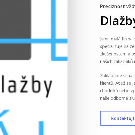
Preciznost vžd
Dlažb
Jsme malá firma s 
specializuje na 
zkušenostem a o
našich zákazníků 
Zakládáme si na p
klientů. Ať už se 
chodníků nebo zp
naše odborné slu
Kontaktujt